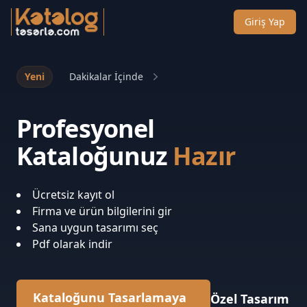
Giriş Yap
Yeni
Dakikalar İçinde
Profesyonel
Kataloğunuz
Hazır
Ücretsiz kayıt ol
Firma ve ürün bilgilerini gir
Sana uygun tasarımı seç
Pdf olarak indir
Kataloğunu Tasarlamaya
Özel Tasarım