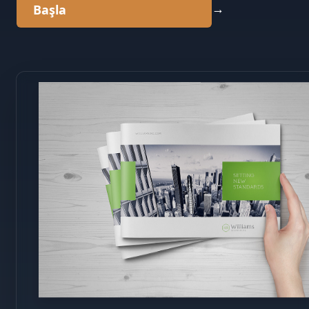
→
Başla